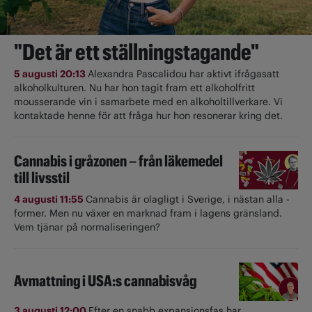
"Det är ett ställningstagande"
5 augusti 20:13
Alexandra Pascalidou har aktivt ifrågasatt
alkoholkulturen. Nu har hon tagit fram ett alkoholfritt
mousserande vin i samarbete med en alkoholtillverkare. Vi
kontaktade henne för att fråga hur hon resonerar kring det.
Cannabis i gråzonen – från läkemedel
till livsstil
4 augusti 11:55
Cannabis är olagligt i ­Sverige, i nästan alla ­
former. Men nu växer en marknad fram i lagens gränsland.
Vem tjänar på normaliseringen?
Avmattning i USA:s cannabisvåg
3 augusti 12:00
Efter en snabb expansionsfas har