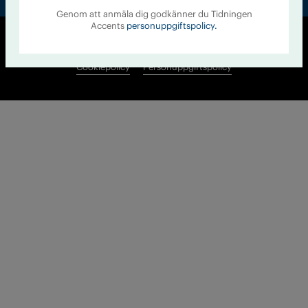
Genom att anmäla dig godkänner du Tidningen
Accents
personuppgiftspolicy.
© Tidningen Accent 2026
Cookiepolicy
Personuppgiftspolicy