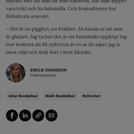
mycket mer tid man får som nykterist, när man slipper
vara trött och ha baksmälla. Och livskvaliteten har
förbättrats avsevärt.
– Det är en pigghet, en friskhet. En känsla av att man
är gladare. Jag tycker det är ett fantastiskt uppköp! Jag
tror beslutet att bli nykterist är en av de saker jag är
mest nöjd och stolt över i livet faktiskt.
EMELIE SVENSSON
Frilansreporter
Johar Bendjelloul
Malik Bendjelloul
Nykterhet