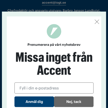
accent@iogt.se
Chefredaktör och ansvarig utgivare: Barbro Janson Lundkvist,
barbro@a4.se.
Kontakt
Om Tidningen
Tidningsarkiv
In English
Prenumerera på vårt nyhetsbrev
Missa inget från
Läs tidigare
nummer av
Accent
Accent
Nej, tack