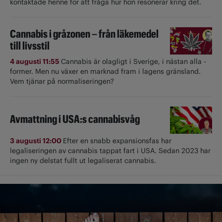
kontaktade henne för att fråga hur hon resonerar kring det.
Cannabis i gråzonen – från läkemedel
till livsstil
4 augusti 11:55
Cannabis är olagligt i ­Sverige, i nästan alla ­
former. Men nu växer en marknad fram i lagens gränsland.
Vem tjänar på normaliseringen?
Avmattning i USA:s cannabisvåg
3 augusti 12:00
Efter en snabb expansionsfas har
legaliseringen av cannabis tappat fart i USA. Sedan 2023 har
ingen ny delstat fullt ut ­legaliserat cannabis.