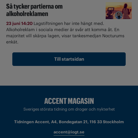
Så tycker partierna om
alkoholreklamen
23 juni 14:20
Lagstiftningen har inte hängt med.
Alkoholreklam i sociala medier är svår att komma åt. En
majoritet vill skärpa lagen, visar tankesmedjan Nocturums
enkät.
Till startsidan
Sveriges största tidning om droger och nykterhet
Tidningen Accent, A4, Bondegatan 21, 116 33 Stockholm
accent@iogt.se