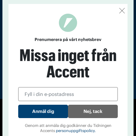
Kontakt
Om Tidningen
Tidningsarkiv
In English
Läs tidigare
nummer av
Prenumerera på vårt nyhetsbrev
Accent
Missa inget från
Accent
Nej, tack
© Tidningen Accent 2026
Cookiepolicy
Personuppgiftspolicy
Genom att anmäla dig godkänner du Tidningen
Accents
personuppgiftspolicy.