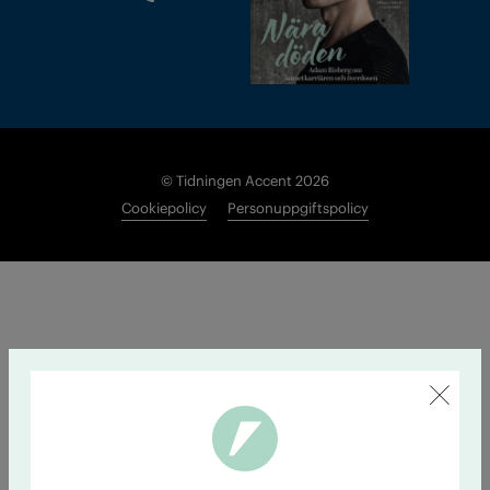
© Tidningen Accent 2026
Cookiepolicy
Personuppgiftspolicy