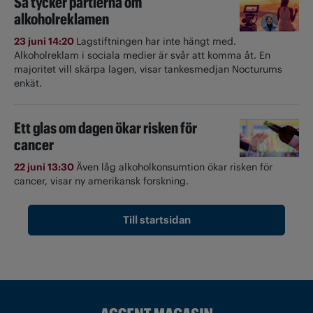
Så tycker partierna om
alkoholreklamen
23 juni 14:20
Lagstiftningen har inte hängt med.
Alkoholreklam i sociala medier är svår att komma åt. En
majoritet vill skärpa lagen, visar tankesmedjan Nocturums
enkät.
Ett glas om dagen ökar risken för
cancer
22 juni 13:30
Även låg alkoholkonsumtion ökar risken för
cancer, visar ny amerikansk forskning.
Till startsidan