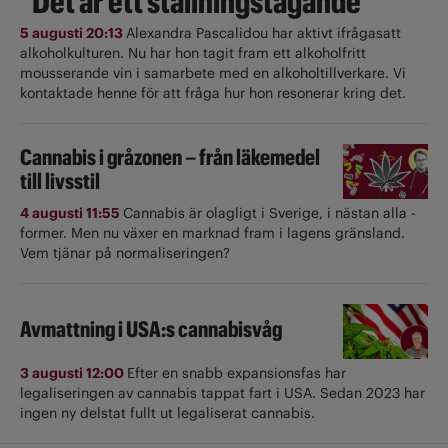
"Det är ett ställningstagande"
5 augusti 20:13
Alexandra Pascalidou har aktivt ifrågasatt
alkoholkulturen. Nu har hon tagit fram ett alkoholfritt
mousserande vin i samarbete med en alkoholtillverkare. Vi
kontaktade henne för att fråga hur hon resonerar kring det.
Cannabis i gråzonen – från läkemedel
till livsstil
4 augusti 11:55
Cannabis är olagligt i ­Sverige, i nästan alla ­
former. Men nu växer en marknad fram i lagens gränsland.
Vem tjänar på normaliseringen?
Avmattning i USA:s cannabisvåg
3 augusti 12:00
Efter en snabb expansionsfas har
legaliseringen av cannabis tappat fart i USA. Sedan 2023 har
ingen ny delstat fullt ut ­legaliserat cannabis.