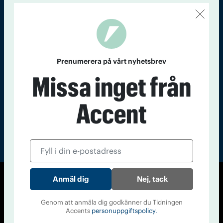
Kontakt
Om Tidningen
Tidningsarkiv
In English
Läs tidigare
nummer av
Prenumerera på vårt nyhetsbrev
Accent
Missa inget från
Accent
Nej, tack
© Tidningen Accent 2026
Cookiepolicy
Personuppgiftspolicy
Genom att anmäla dig godkänner du Tidningen
Accents
personuppgiftspolicy.