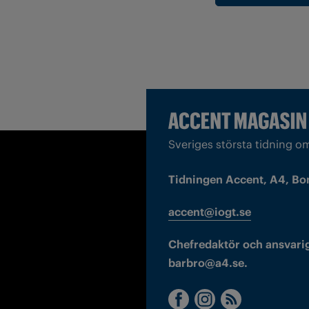
Sveriges största tidning o
Tidningen Accent, A4, Bo
accent@iogt.se
Chefredaktör och ansvarig
barbro@a4.se.