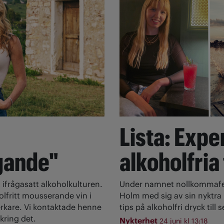
Lista: Expe
gande"
alkoholfria
 ifrågasatt alkoholkulturen.
Under namnet nollkommafem
olfritt mousserande vin i
Holm med sig av sin nyktra l
rkare. Vi kontaktade henne
tips på alkoholfri dryck till
kring det.
Nykterhet
24 juni kl 13:18