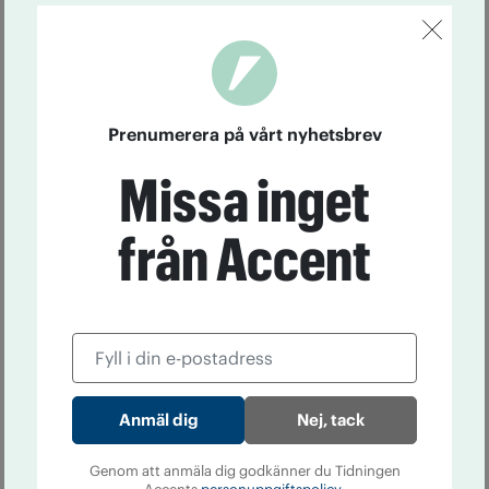
Prenumerera på vårt nyhetsbrev
Missa inget
från Accent
Nej, tack
Genom att anmäla dig godkänner du Tidningen