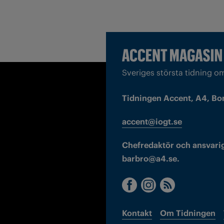
Sveriges största tidning o
Tidningen Accent, A4, Bo
accent@iogt.se
Chefredaktör och ansvarig
barbro@a4.se.
Kontakt
Om Tidningen