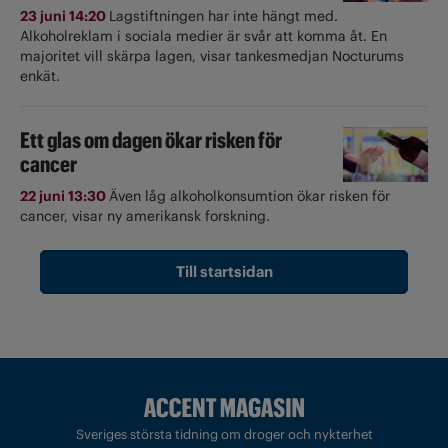
23 juni 14:20
Lagstiftningen har inte hängt med.
Alkoholreklam i sociala medier är svår att komma åt. En
majoritet vill skärpa lagen, visar tankesmedjan Nocturums
enkät.
Ett glas om dagen ökar risken för
cancer
22 juni 13:30
Även låg alkoholkonsumtion ökar risken för
cancer, visar ny amerikansk forskning.
Till startsidan
Sveriges största tidning om droger och nykterhet