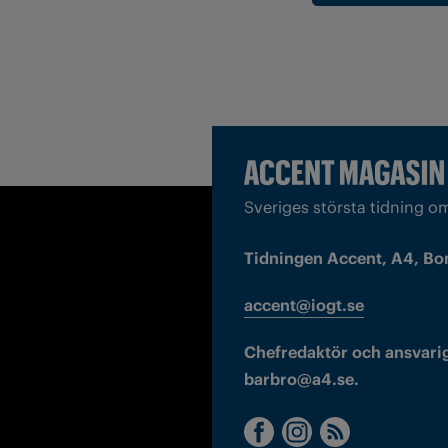
Sveriges största tidning o
Tidningen Accent, A4, Bo
accent@iogt.se
Chefredaktör och ansvarig
barbro@a4.se.