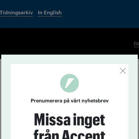
Tidningsarkiv
In English
Co
Prenumerera på vårt nyhetsbrev
Missa inget
från Accent