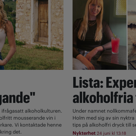
Lista: Expe
gande"
alkoholfria
 ifrågasatt alkoholkulturen.
Under namnet nollkommafem
olfritt mousserande vin i
Holm med sig av sin nyktra l
rkare. Vi kontaktade henne
tips på alkoholfri dryck till
kring det.
Nykterhet
24 juni kl 13:18