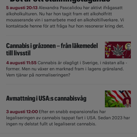
5 augusti 20:13
Alexandra Pascalidou har aktivt ifrågasatt
alkoholkulturen. Nu har hon tagit fram ett alkoholfritt
mousserande vin i samarbete med en alkoholtillverkare. Vi
kontaktade henne för att fråga hur hon resonerar kring det.
Cannabis i gråzonen – från läkemedel
till livsstil
4 augusti 11:55
Cannabis är olagligt i ­Sverige, i nästan alla ­
former. Men nu växer en marknad fram i lagens gränsland.
Vem tjänar på normaliseringen?
Avmattning i USA:s cannabisvåg
3 augusti 12:00
Efter en snabb expansionsfas har
legaliseringen av cannabis tappat fart i USA. Sedan 2023 har
ingen ny delstat fullt ut ­legaliserat cannabis.