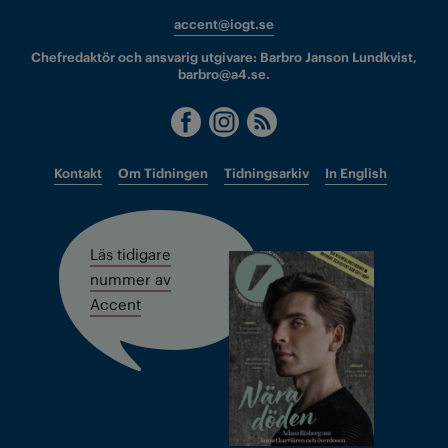
accent@iogt.se
Chefredaktör och ansvarig utgivare: Barbro Janson Lundkvist,
barbro@a4.se.
Kontakt
Om Tidningen
Tidningsarkiv
In English
Läs tidigare
nummer av
Accent