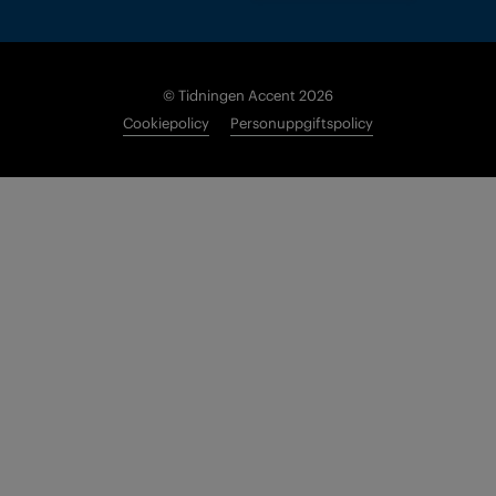
© Tidningen Accent 2026
Cookiepolicy
Personuppgiftspolicy