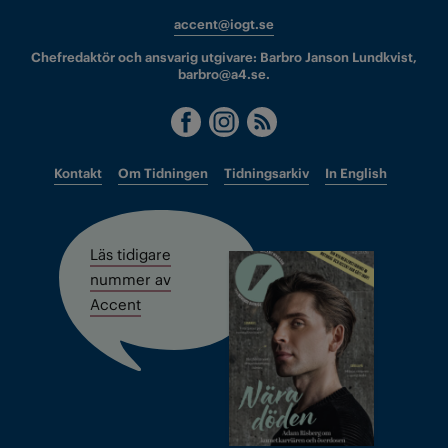
accent@iogt.se
Chefredaktör och ansvarig utgivare: Barbro Janson Lundkvist,
barbro@a4.se.
Kontakt
Om Tidningen
Tidningsarkiv
In English
Läs tidigare
nummer av
Accent