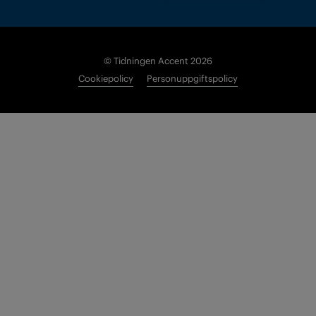
© Tidningen Accent 2026
Cookiepolicy
Personuppgiftspolicy