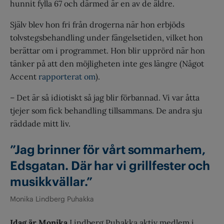
hunnit fylla 67 och därmed är en av de äldre.
Själv blev hon fri från drogerna när hon erbjöds
tolvstegsbehandling under fängelsetiden, vilket hon
berättar om i programmet. Hon blir upprörd när hon
tänker på att den möjligheten inte ges längre (Något
Accent
rapporterat om
).
– Det är så idiotiskt så jag blir förbannad. Vi var åtta
tjejer som fick behandling tillsammans. De andra sju
räddade mitt liv.
”Jag brinner för vårt sommarhem,
Edsgatan. Där har vi grillfester och
musikkvällar.”
Monika
Lindberg Puhakka
Idag är Monika
Lindberg Puhakka aktiv medlem i