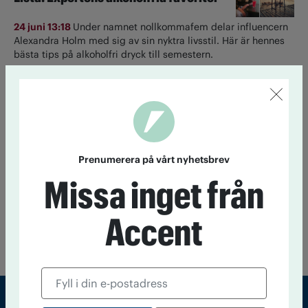
24 juni 13:18
Under namnet nollkommafem delar influencern
Alexandra Holm med sig av sin nyktra livsstil. Här är hennes
bästa tips på alkoholfri dryck till semestern.
Så tycker partierna om
alkoholreklamen
23 juni 14:20
Lagstiftningen har inte hängt med.
Alkoholreklam i sociala medier är svår att komma åt. En
Prenumerera på vårt nyhetsbrev
majoritet vill skärpa lagen, visar tankesmedjan Nocturums
enkät.
Missa inget från
Till startsidan
Accent