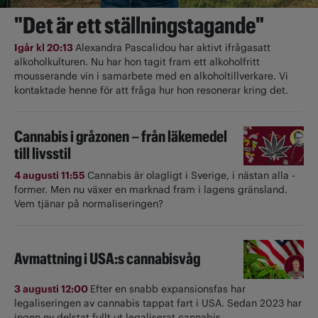
"Det är ett ställningstagande"
Igår kl 20:13
Alexandra Pascalidou har aktivt ifrågasatt
alkoholkulturen. Nu har hon tagit fram ett alkoholfritt
mousserande vin i samarbete med en alkoholtillverkare. Vi
kontaktade henne för att fråga hur hon resonerar kring det.
Cannabis i gråzonen – från läkemedel
till livsstil
4 augusti 11:55
Cannabis är olagligt i ­Sverige, i nästan alla ­
former. Men nu växer en marknad fram i lagens gränsland.
Vem tjänar på normaliseringen?
Avmattning i USA:s cannabisvåg
3 augusti 12:00
Efter en snabb expansionsfas har
legaliseringen av cannabis tappat fart i USA. Sedan 2023 har
ingen ny delstat fullt ut ­legaliserat cannabis.