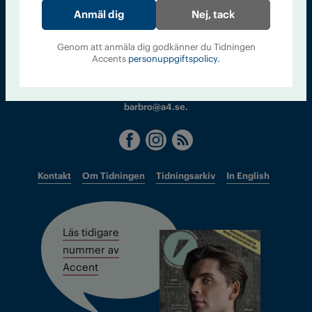
Nej, tack
Sveriges största tidning om droger och nykterhet
Genom att anmäla dig godkänner du Tidningen
Tidningen Accent, A4, Bondegatan 21, 116 33 Stockholm
Accents
personuppgiftspolicy.
accent@iogt.se
Chefredaktör och ansvarig utgivare: Barbro Janson Lundkvist,
barbro@a4.se.
Kontakt
Om Tidningen
Tidningsarkiv
In English
Läs tidigare
nummer av
Accent