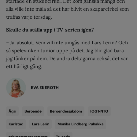
startade en studiecirkel. Det kom ganska många och
alla ville inte måla så det har blivit en skaparcirkel som
träffas varje torsdag.
Skulle du ställa upp i TV-serien igen?
– Ja, absolut. Vem vill inte umgås med Lars Lerin? Och
så spelevinken Junior uppe på det. Jag blir glad bara
jag tänker på dem. De andra deltagarna också, det var
ett härligt gäng.
EVA EKEROTH
Ägir
Beroende
Beroendesjukdom
IOGT-NTO
Karlstad
Lars Lerin
Monika Lindberg Puhakka
tolvstegsprogrammet
Tv-serie