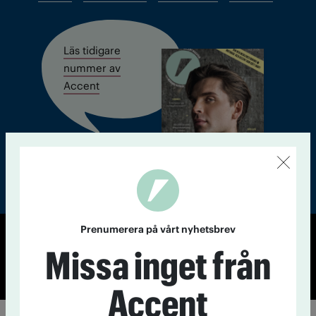
Läs tidigare
nummer av
Accent
Prenumerera på vårt nyhetsbrev
© Tidningen Accent 2026
Missa inget från
Cookiepolicy
Personuppgiftspolicy
Accent