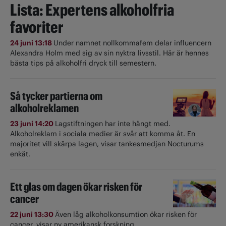
Lista: Expertens alkoholfria
favoriter
24 juni 13:18
Under namnet nollkommafem delar influencern
Alexandra Holm med sig av sin nyktra livsstil. Här är hennes
bästa tips på alkoholfri dryck till semestern.
Så tycker partierna om
alkoholreklamen
23 juni 14:20
Lagstiftningen har inte hängt med.
Alkoholreklam i sociala medier är svår att komma åt. En
majoritet vill skärpa lagen, visar tankesmedjan Nocturums
enkät.
Ett glas om dagen ökar risken för
cancer
22 juni 13:30
Även låg alkoholkonsumtion ökar risken för
cancer, visar ny amerikansk forskning.