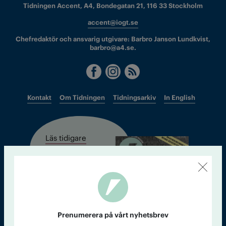
Tidningen Accent, A4, Bondegatan 21, 116 33 Stockholm
accent@iogt.se
Chefredaktör och ansvarig utgivare: Barbro Janson Lundkvist,
barbro@a4.se.
Kontakt
Om Tidningen
Tidningsarkiv
In English
Läs tidigare
nummer av
Accent
Prenumerera på vårt nyhetsbrev