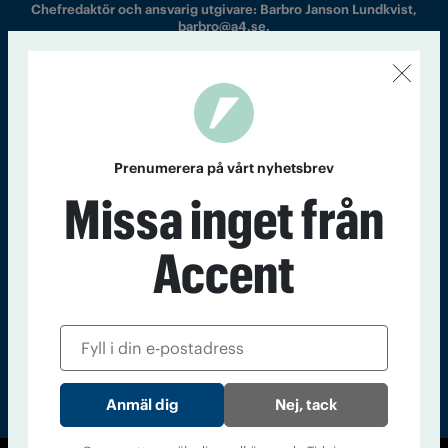
Chefredaktör och ansvarig utgivare: Barbro Janson Lundkvist,
barbro@a4.se.
Kontakt
Om Tidningen
Tidningsarkiv
In English
Prenumerera på vårt nyhetsbrev
Missa inget från
Läs tidigare
nummer av
Accent
Accent
Nej, tack