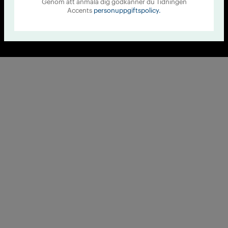
Genom att anmäla dig godkänner du Tidningen
Accents
personuppgiftspolicy.
© Tidningen Accent 2026
Cookiepolicy
Personuppgiftspolicy