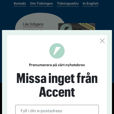
Kontakt
Om Tidningen
Tidningsarkiv
In English
Läs tidigare
nummer av
Accent
Prenumerera på vårt nyhetsbrev
Missa inget från
Accent
© Tidningen Accent 2026
Cookiepolicy
Personuppgiftspolicy