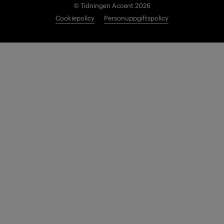
© Tidningen Accent 2026
Cookiepolicy
Personuppgiftspolicy