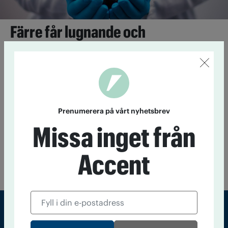
Färre får lugnande och
sömnmedel på recept
20 augusti 2021
Förskrivningen av beroendeframkallande
läkemedel har minskat.
Unik kartläggning avslöjar
Prenumerera på vårt nyhetsbrev
missbruk av läkemedel
Missa inget från
18 augusti 2016
Fler än var tionde svensk har använt
beroendeframkallande läkemedel utan läkares ordination.
Accent
Bättre samordning och nytt fokus i vården krävs för att
minska missbruket.