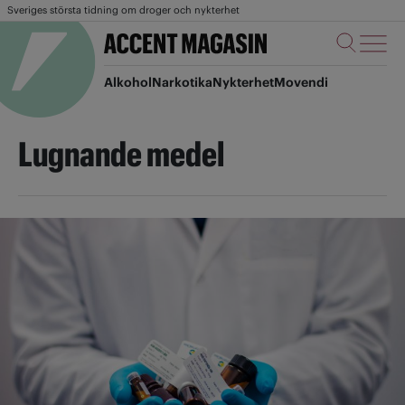
Sveriges största tidning om droger och nykterhet
Alkohol
Narkotika
Nykterhet
Movendi
Lugnande medel