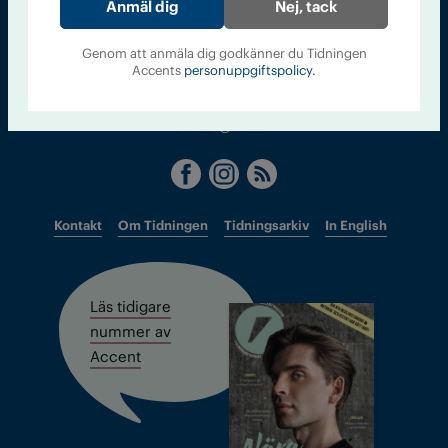
Sveriges största tidning om droger och nykterhet
Nej, tack
Tidningen Accent, A4, Bondegatan 21, 116 33 Stockholm
Genom att anmäla dig godkänner du Tidningen
Accents
personuppgiftspolicy.
accent@iogt.se
Chefredaktör och ansvarig utgivare: Barbro Janson Lundkvist,
barbro@a4.se.
Kontakt
Om Tidningen
Tidningsarkiv
In English
Läs tidigare
nummer av
Accent