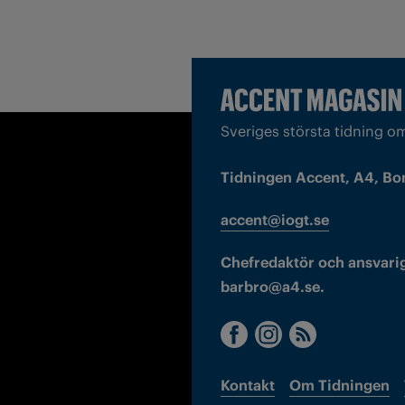
Sveriges största tidning o
Tidningen Accent, A4, Bo
accent@iogt.se
Chefredaktör och ansvarig
barbro@a4.se.
Kontakt
Om Tidningen