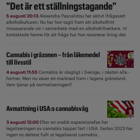
"Det är ett ställningstagande"
5 augusti 20:13
Alexandra Pascalidou har aktivt ifrågasatt
alkoholkulturen. Nu har hon tagit fram ett alkoholfritt
mousserande vin i samarbete med en alkoholtillverkare. Vi
kontaktade henne för att fråga hur hon resonerar kring det.
Cannabis i gråzonen – från läkemedel
till livsstil
4 augusti 11:55
Cannabis är olagligt i ­Sverige, i nästan alla ­
former. Men nu växer en marknad fram i lagens gränsland.
Vem tjänar på normaliseringen?
Avmattning i USA:s cannabisvåg
3 augusti 12:00
Efter en snabb expansionsfas har
legaliseringen av cannabis tappat fart i USA. Sedan 2023 har
ingen ny delstat fullt ut ­legaliserat cannabis.