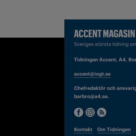
Sveriges största tidning o
Tidningen Accent, A4, Bo
accent@iogt.se
Chefredaktör och ansvarig
barbro@a4.se.
Kontakt
Om Tidningen