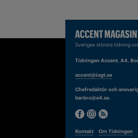
Sveriges största tidning o
Tidningen Accent, A4, Bo
accent@iogt.se
Chefredaktör och ansvarig
barbro@a4.se.
Kontakt
Om Tidningen