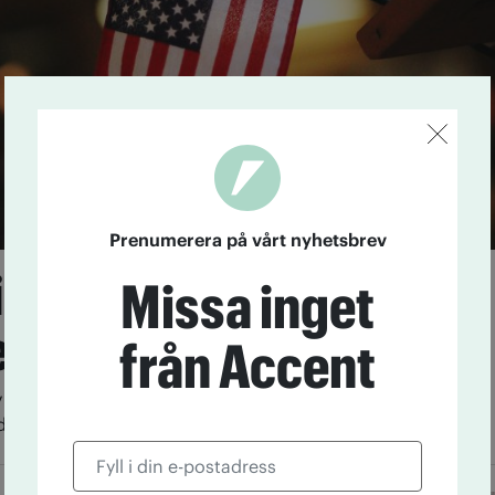
Prenumerera på vårt nyhetsbrev
ng ignoreras i nya
Missa inget
er
från Accent
 kunskap om risken med alkohol ändrar inte
digheters rekommendationer.