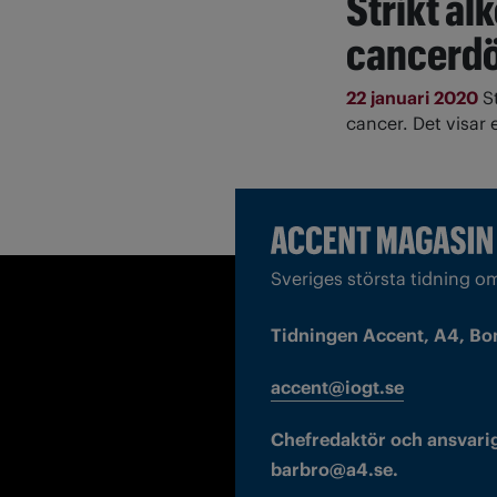
Strikt al
cancerdö
22 januari 2020
S
cancer. Det visar
Sveriges största tidning o
Tidningen Accent, A4, Bo
accent@iogt.se
Chefredaktör och ansvarig
barbro@a4.se.