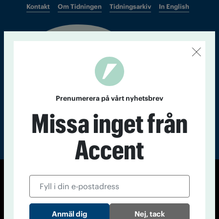
Kontakt
Om Tidningen
Tidningsarkiv
In English
Läs tidigare
nummer av
Accent
Prenumerera på vårt nyhetsbrev
Missa inget från
Accent
© Tidningen Accent 2026
Cookiepolicy
Personuppgiftspolicy
Nej, tack