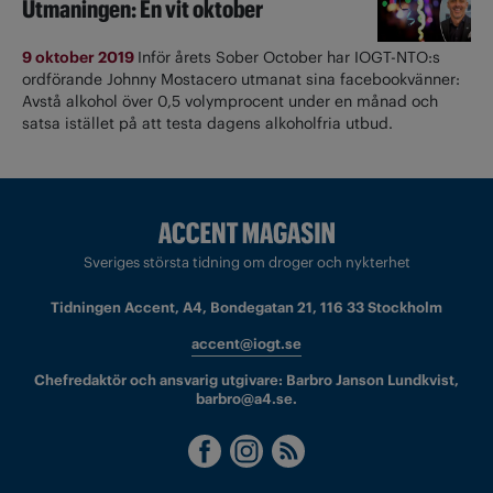
Utmaningen: En vit oktober
9 oktober 2019
Inför årets Sober October har IOGT-NTO:s
ordförande Johnny Mostacero utmanat sina facebookvänner:
Avstå alkohol över 0,5 volymprocent under en månad och
satsa istället på att testa dagens alkoholfria utbud.
Sveriges största tidning om droger och nykterhet
Tidningen Accent, A4, Bondegatan 21, 116 33 Stockholm
accent@iogt.se
Chefredaktör och ansvarig utgivare: Barbro Janson Lundkvist,
barbro@a4.se.