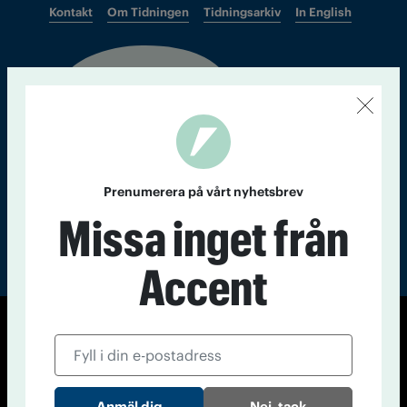
Kontakt
Om Tidningen
Tidningsarkiv
In English
Läs tidigare
nummer av
Accent
Prenumerera på vårt nyhetsbrev
Missa inget från
Accent
© Tidningen Accent 2026
Cookiepolicy
Personuppgiftspolicy
Nej, tack