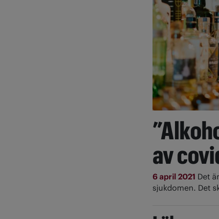
”Alkoho
av cov
6 april 2021
Det är
sjukdomen. Det sk