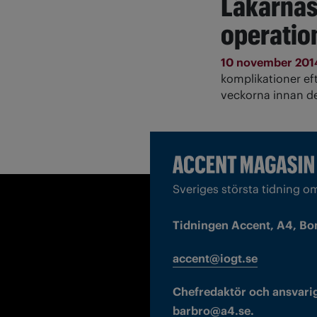
Läkarnas 
operatio
10 november 20
komplikationer eft
veckorna innan de
Sveriges största tidning o
Tidningen Accent, A4, Bo
accent@iogt.se
Chefredaktör och ansvarig
barbro@a4.se.