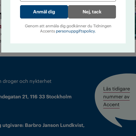
förslag: inför alkoholfri
n
Nej, tack
Genom att anmäla dig godkänner du Tidningen
14
Två glas alkohol per dag fördubblar risken för
Accents
personuppgiftspolicy.
er operation. Därför bör patienter inte dricka
 ska opereras.
m droger och nykterhet
Läs tidigare
ndegatan 21, 116 33 Stockholm
nummer av
Accent
 utgivare: Barbro Janson Lundkvist,