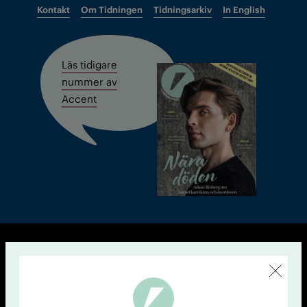
Kontakt
Om Tidningen
Tidningsarkiv
In English
Läs tidigare
nummer av
Accent
© Tidningen Accent 2026
Cookiepolicy
Personuppgiftspolicy