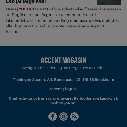
LAB på Dagöholm
14 maj 2013
IOGT-NTO:s förbundsstyrelse föreslår kongressen
att Dagöholm inte längre ska ta emot patienter i
läkemedelsassisterad behandling med exempelvis metadon
eller buprenorfin. Två ledamöter reserverade sig mot
beslutet.
Sveriges största tidning om droger och nykterhet
Tidningen Accent, A4, Bondegatan 21, 116 33 Stockholm
accent@iogt.se
Chefredaktör och ansvarig utgivare: Barbro Janson Lundkvist,
barbro@a4.se.