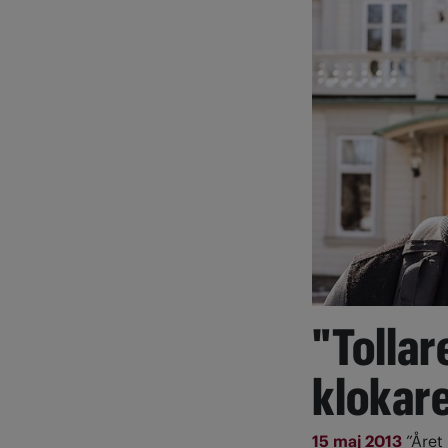
"Tollar
klokar
15 maj 2013
”Året