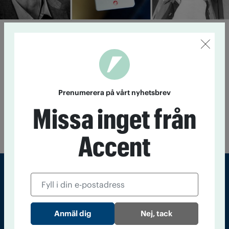
Drogtester ska vara frivilliga
28 april 2022
Slumpvisa drogtester på skolor blir allt
vanligare. Men åsikterna om lämpligheten går isär.
Prenumerera på vårt nyhetsbrev
Drogtest på schemat
Missa inget från
27 april 2022
Slumpvisa drogtester blir allt vanligare. Accent
besökte en gymnasieskola i Borlänge.
Accent
Sveriges största tidning om droger och nykterhet
Nej, tack
Tidningen Accent, A4, Bondegatan 21, 116 33 Stockholm