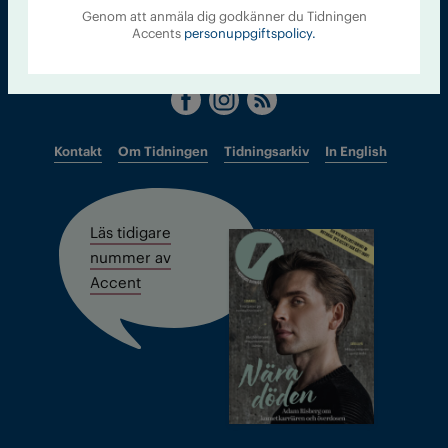
accent@iogt.se
Genom att anmäla dig godkänner du Tidningen
Accents
personuppgiftspolicy.
Chefredaktör och ansvarig utgivare: Barbro Janson Lundkvist,
barbro@a4.se.
Kontakt
Om Tidningen
Tidningsarkiv
In English
Läs tidigare
nummer av
Accent