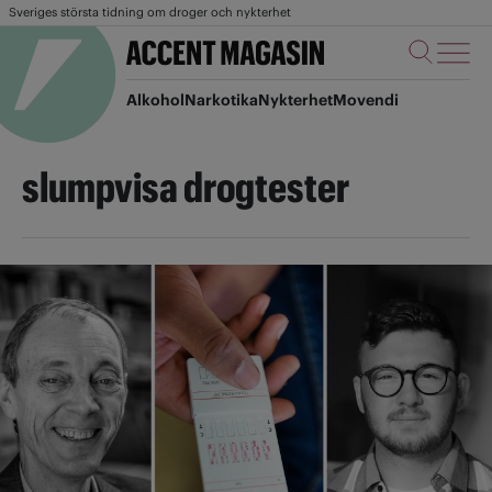
Sveriges största tidning om droger och nykterhet
Alkohol
Narkotika
Nykterhet
Movendi
slumpvisa drogtester