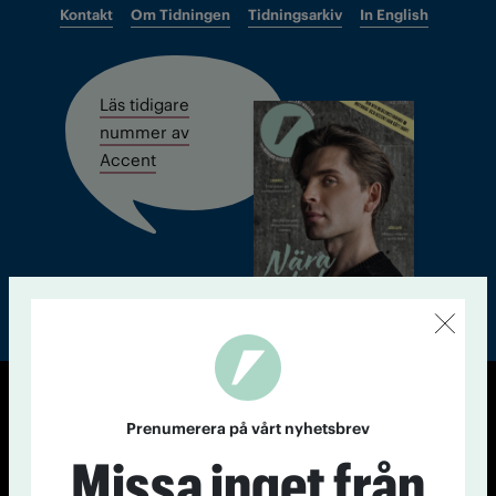
Kontakt
Om Tidningen
Tidningsarkiv
In English
Läs tidigare
nummer av
Accent
© Tidningen Accent 2026
Prenumerera på vårt nyhetsbrev
Cookiepolicy
Personuppgiftspolicy
Missa inget från