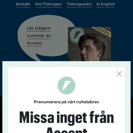
Kontakt
Om Tidningen
Tidningsarkiv
In English
Läs tidigare
nummer av
Accent
Prenumerera på vårt nyhetsbrev
Missa inget från
© Tidningen Accent 2026
Cookiepolicy
Personuppgiftspolicy