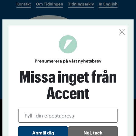
Kontakt
Om Tidningen
Tidningsarkiv
In English
Läs tidigare
nummer av
Accent
Prenumerera på vårt nyhetsbrev
Missa inget från
Accent
© Tidningen Accent 2026
Cookiepolicy
Personuppgiftspolicy
Nej, tack