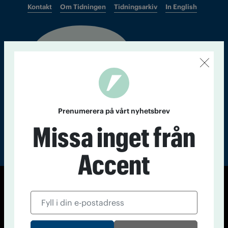
Kontakt
Om Tidningen
Tidningsarkiv
In English
Läs tidigare
nummer av
Accent
Prenumerera på vårt nyhetsbrev
Missa inget från
Accent
© Tidningen Accent 2026
Cookiepolicy
Personuppgiftspolicy