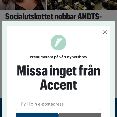
Socialutskottet nobbar ANDTS-
strategi
8 juni 2021
Socialutskottet uppmanar riksdagen att säga nej
till regeringens förslag till ny ANDTS-strategi.
Politikerna tagna på sängen av
Prenumerera på vårt nyhetsbrev
cannabisbolag
Missa inget från
20 augusti 2020
Ledamöter i socialutskottet är starkt kritiska
mot affärsidén:"Vård ska ges efter behov och med kunskap,
Accent
inte efter ogrundad övertygelse","Helt absurt", "Borde inte
vara tillåtet."