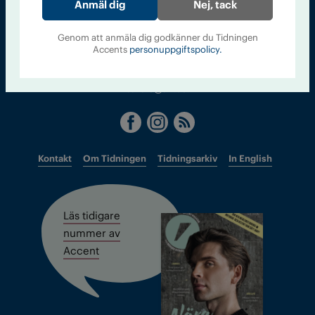
Sveriges största tidning om droger och nykterhet
Nej, tack
Tidningen Accent, A4, Bondegatan 21, 116 33 Stockholm
Genom att anmäla dig godkänner du Tidningen
Accents
personuppgiftspolicy.
accent@iogt.se
Chefredaktör och ansvarig utgivare: Barbro Janson Lundkvist,
barbro@a4.se.
Kontakt
Om Tidningen
Tidningsarkiv
In English
Läs tidigare
nummer av
Accent