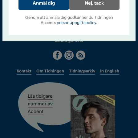
Sveriges största tidning om droger och nykterhet
Nej, tack
Tidningen Accent, A4, Bondegatan 21, 116 33 Stockholm
Genom att anmäla dig godkänner du Tidningen
Accents
personuppgiftspolicy.
accent@iogt.se
Chefredaktör och ansvarig utgivare: Barbro Janson Lundkvist,
barbro@a4.se.
Kontakt
Om Tidningen
Tidningsarkiv
In English
Läs tidigare
nummer av
Accent