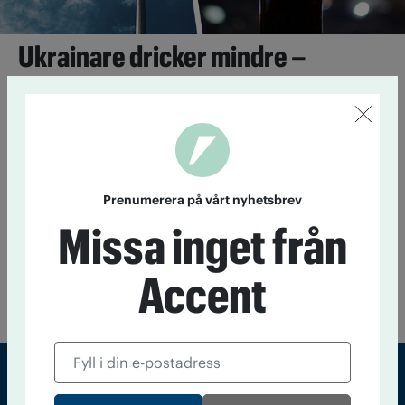
Ukrainare dricker mindre –
positivt inställda till regleringar
26 mars 2024
Trots den ryska invasionen är det relativt få
som tagit till flaskan för att handskas med stressen.
Svensk alkoholpolitik på export
Prenumerera på vårt nyhetsbrev
28 november 2013
Ett svensk - indiskt samarbete ska
motverka alkoholskador i Indien. En kartläggning av de
Missa inget från
indiska regler som finns kring alkohol presenterades i veckan.
Samtidigt visades hur alkoholindustrin satsar på att få
Accent
indierna att börja dricka. Nu ska experter från båda länderna
hitta lösningar på problemen.