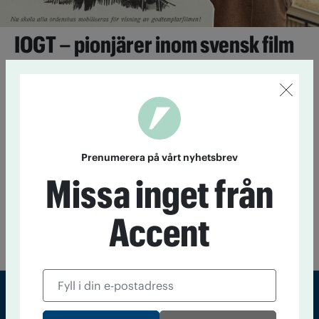
IOGT – pionjärer inom svensk film
12 april 2024
IOGT hade en gång i tiden stora ambitioner
inom svensk filmverksamhet. Den tidiga godtemplarorden var
tidiga både när det gäller att visa film och inom egen
filmproduktion.
Prenumerera på vårt nyhetsbrev
Vi träffas och trivs
Missa inget från
26 maj 2014
Propagandafilmen "Vi träffas och trivs" handlar
om Akke Carlsson som blir intresserad av godtemplarorden
Accent
och går in som medlem. Filmen är delvis inspelad på Tollare
folkhögskola.