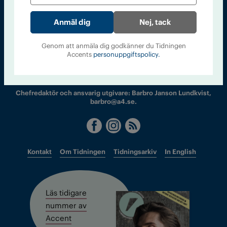
Nej, tack
Sveriges största tidning om droger och nykterhet
Genom att anmäla dig godkänner du Tidningen
Accents
personuppgiftspolicy.
Tidningen Accent, A4, Bondegatan 21, 116 33 Stockholm
accent@iogt.se
Chefredaktör och ansvarig utgivare: Barbro Janson Lundkvist,
barbro@a4.se.
Kontakt
Om Tidningen
Tidningsarkiv
In English
Läs tidigare
nummer av
Accent