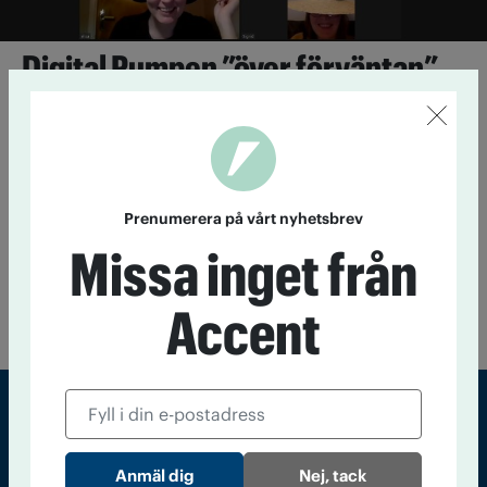
Digital Pumpen ”över förväntan”
26 november 2020
Testa själv – kan du svara på frågorna i
årets tävling? Accent har alla frågor och svar, samt listan på
vilka lag som knep topplaceringarna.
Över 700 tävlade i IOGT-NTO-
Prenumerera på vårt nyhetsbrev
rörelsens frågetävling
Missa inget från
16 november 2018
Kring 700–800 personer var på något sätt
med och tävlade i IOGT-NTO-rörelsens tävling Pumpen i går.
Accent
”Väldigt roligt”, säger en av tävlingsledarna.
Sveriges största tidning om droger och nykterhet
Nej, tack