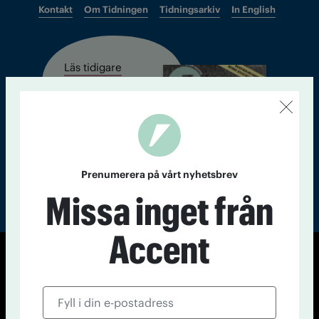
Kontakt
Om Tidningen
Tidningsarkiv
In English
Läs tidigare
nummer av
Accent
Prenumerera på vårt nyhetsbrev
Missa inget från
Accent
© Tidningen Accent 2026
Cookiepolicy
Personuppgiftspolicy