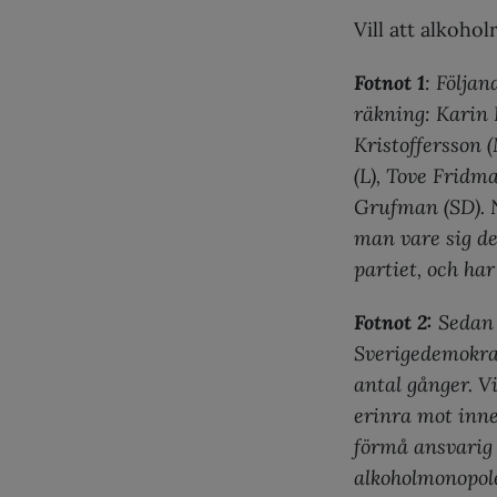
Vill att alkoho
Fotnot 1
: Följan
räkning: Karin R
Kristoffersson 
(L), Tove Fridm
Grufman (SD). 
man vare sig d
partiet, och har
Fotnot 2:
Sedan 
Sverigedemokra
antal gånger. V
erinra mot inne
förmå ansvarig 
alkoholmonopole