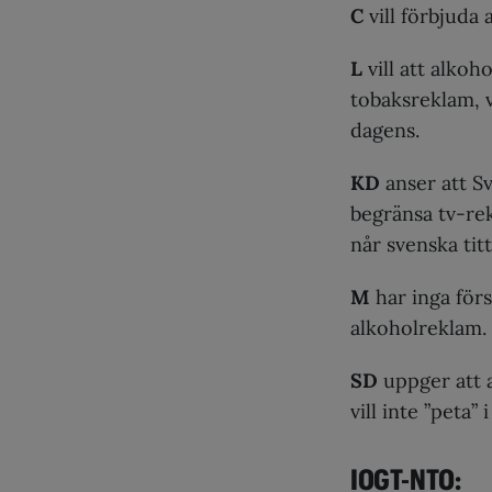
C
vill förbjuda 
L
vill att alko
tobaksreklam, v
dagens.
KD
anser att Sv
begränsa tv-re
når svenska titt
M
har inga förs
alkoholreklam.
SD
uppger att 
vill inte ”peta” 
IOGT-NTO: