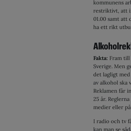
kommunens arbete
restriktivt, at
01.00 samt att 
ha ett rikt utb
Alkoholre
Fakta:
Fram till
Sverige. Men 
det lagligt med
av alkohol ska 
Reklamen får int
25 år. Reglerna
medier eller på
I radio och tv
kan man se såda