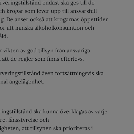
rveringstillstånd endast ska ges till de
h krogar som lever upp till ansvarsfull
g. De anser också att krogarnas öppettider
för att minska alkoholkonsumtion och
åld.
vikten av god tillsyn från ansvariga
att de regler som finns efterlevs.
rveringstillstånd även fortsättningsvis ska
al angelägenhet.
ringstillstånd ska kunna överklagas av varje
, länsstyrelse och
heten, att tillsynen ska prioriteras i