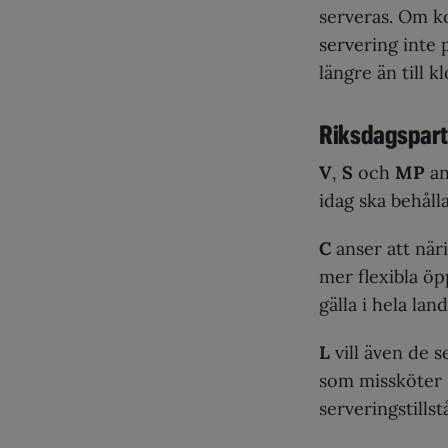
serveras. Om k
servering inte 
längre än till k
Riksdagspart
V
,
S
och
MP
an
idag ska behåll
C
anser att näri
mer flexibla öp
gälla i hela land
L
vill även de s
som missköter s
serveringstills