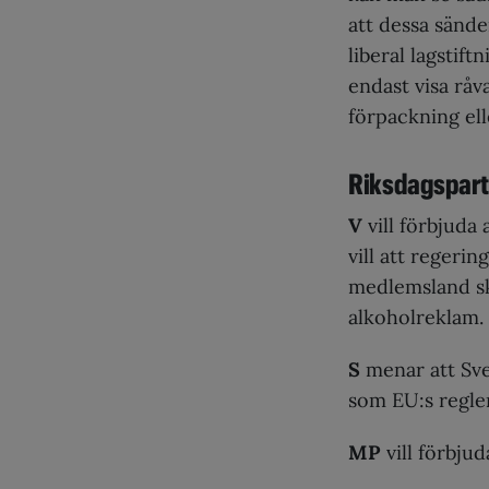
att dessa sänd
liberal lagstif
endast visa råv
förpackning el
Riksdagspart
V
vill förbjuda 
vill att regeri
medlemsland ska
alkoholreklam.
S
menar att Sver
som EU:s regler 
MP
vill förbju