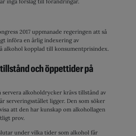
r inga förslag till förändringar.
ngress 2017 uppmanade regeringen att så
gt införa en årlig indexering av
å alkohol kopplad till konsumentprisindex.
tillstånd och öppettider på
å servera alkoholdrycker krävs tillstånd av
 serveringsstället ligger. Den som söker
 visa att den har kunskap om alkohollagen
ligt prov.
tar under vilka tider som alkohol får