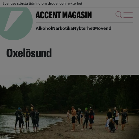
Sveriges största tidning om droger och nykterhet
Alkohol
Narkotika
Nykterhet
Movendi
Oxelösund