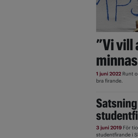
”Vi vill
minnas 
1 juni 2022
Runt o
bra firande.
Satsning
studentf
3 juni 2019
För ti
studentfirande i 