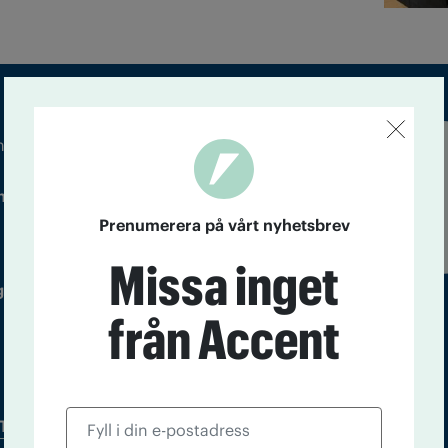
m droger och nykterhet
Läs tidigare
ndegatan 21, 116 33 Stockholm
nummer av
Accent
Prenumerera på vårt nyhetsbrev
Missa inget
 utgivare: Barbro Janson Lundkvist,
från Accent
Tidningsarkiv
In English