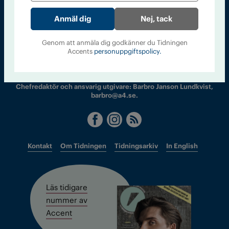
Nej, tack
Sveriges största tidning om droger och nykterhet
Genom att anmäla dig godkänner du Tidningen
Accents
personuppgiftspolicy.
Tidningen Accent, A4, Bondegatan 21, 116 33 Stockholm
accent@iogt.se
Chefredaktör och ansvarig utgivare: Barbro Janson Lundkvist,
barbro@a4.se.
Kontakt
Om Tidningen
Tidningsarkiv
In English
Läs tidigare
nummer av
Accent