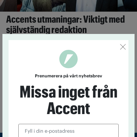
Accents utmaningar: Viktigt med
självständig redaktion
12 januari 2016
Accent har fyllt 50 och siktar nu mot
hundraårsdagen. Vad krävs för att tidningen ska fylla en
viktig funktion för medlemmarna i femtio år till? Accent har
frågat några som haft anledning att fundera över frågan.
Prenumerera på vårt nyhetsbrev
En tidnings resa
Missa inget från
21 december 2015
I år är det 50 år sedan Accent föddes
1965. Föregångarna var IOGT:s tidning Reformatorn och
Accent
NTO:s Ariel. Följ med på en tidningsresa genom fem
decennier som visar att många frågor är, om inte eviga, så i
varje fall evigt aktuella.