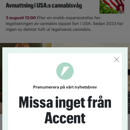
Avmattning i USA:s cannabisvåg
3 augusti 12:00
Efter en snabb expansionsfas har
legaliseringen av cannabis tappat fart i USA. Sedan 2023 har
ingen ny delstat fullt ut ­legaliserat cannabis.
Prenumerera på vårt nyhetsbrev
Missa inget från
Accent
Lista: Expertens alkoholfria