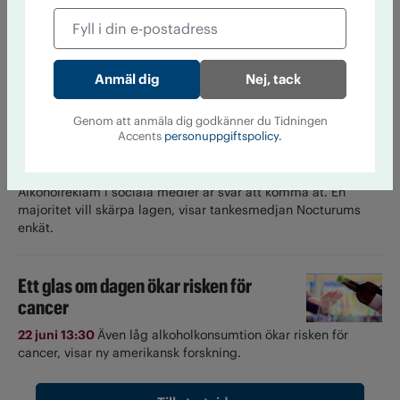
favoriter
24 juni 13:18
Under namnet nollkommafem delar influencern
Alexandra Holm med sig av sin nyktra livsstil. Här är hennes
bästa tips på alkoholfri dryck till semestern.
Nej, tack
Så tycker partierna om
Genom att anmäla dig godkänner du Tidningen
Accents
personuppgiftspolicy.
alkoholreklamen
23 juni 14:20
Lagstiftningen har inte hängt med.
Alkoholreklam i sociala medier är svår att komma åt. En
majoritet vill skärpa lagen, visar tankesmedjan Nocturums
enkät.
Ett glas om dagen ökar risken för
cancer
22 juni 13:30
Även låg alkoholkonsumtion ökar risken för
cancer, visar ny amerikansk forskning.