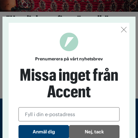
"Hemligheter finns överallt"
22 november 2019
"Ordenssällskap kan fylla en funktion för
många och har förutsättningar att finnas kvar ett bra tag till."
Mästare med motto
Prenumerera på vårt nyhetsbrev
Missa inget från
19 november 2019
Inget hemligt sällskap, men ett slutet
sällskap med hemligheter. Så beskriver Fredrik Topplund,
mästare i Linköping, Tempelriddareorden.
Accent
Sveriges största tidning om droger och nykterhet
Nej, tack
Tidningen Accent, A4, Bondegatan 21, 116 33 Stockholm