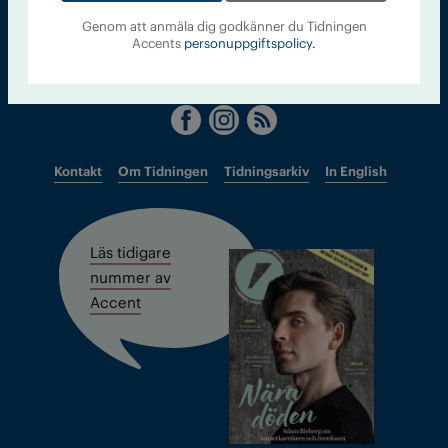
accent@iogt.se
Genom att anmäla dig godkänner du Tidningen
Accents
personuppgiftspolicy.
Chefredaktör och ansvarig utgivare: Barbro Janson Lundkvist,
barbro@a4.se.
Kontakt
Om Tidningen
Tidningsarkiv
In English
Läs tidigare
nummer av
Accent