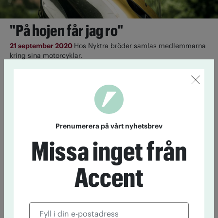
"På hojen får jag ro"
21 september 2020
Hos Nyktra bröder samlas medlemmarna
kring sina motorcyklar.
Avsnitt 35 – Bröderna
27 augusti 2020
Nyktra bröder är en nybildad IOGT–NTO–
förening med höga ambitioner och en stark gemenskap. Med
Prenumerera på vårt nyhetsbrev
fokus på …
Missa inget från
Nyktra bröder på turné
Accent
25 juni 2020
Sista helgen i juli ger sig IOGT-NTO-föreningen
Nyktra bröder ut på vägarna för att knyta nya kontakter.