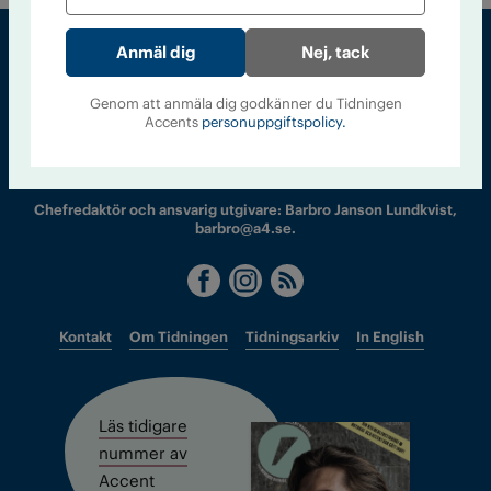
Nej, tack
Sveriges största tidning om droger och nykterhet
Genom att anmäla dig godkänner du Tidningen
Accents
personuppgiftspolicy.
Tidningen Accent, A4, Bondegatan 21, 116 33 Stockholm
accent@iogt.se
Chefredaktör och ansvarig utgivare: Barbro Janson Lundkvist,
barbro@a4.se.
Kontakt
Om Tidningen
Tidningsarkiv
In English
Läs tidigare
nummer av
Accent