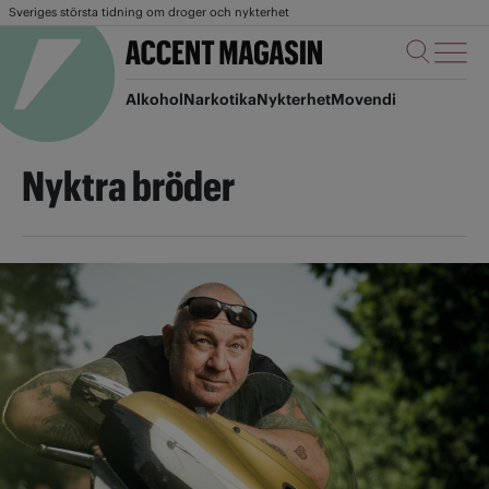
Sveriges största tidning om droger och nykterhet
Alkohol
Narkotika
Nykterhet
Movendi
Nyktra bröder