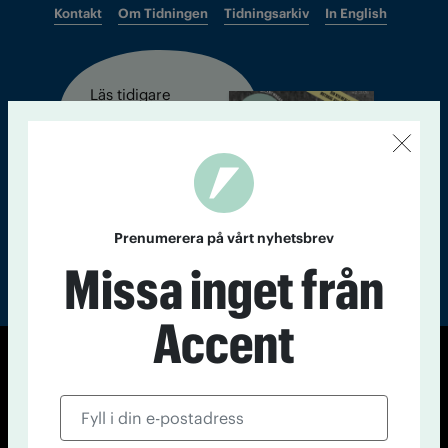
Kontakt
Om Tidningen
Tidningsarkiv
In English
Läs tidigare
nummer av
Accent
Prenumerera på vårt nyhetsbrev
Missa inget från
Accent
© Tidningen Accent 2026
Cookiepolicy
Personuppgiftspolicy