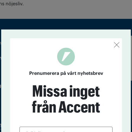
ns nöjesliv.
m droger och nykterhet
Läs tidigare
ndegatan 21, 116 33 Stockholm
nummer av
Accent
Prenumerera på vårt nyhetsbrev
Missa inget
 utgivare: Barbro Janson Lundkvist,
från Accent
Tidningsarkiv
In English