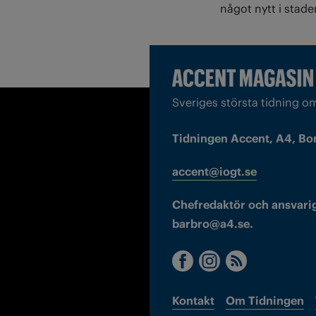
något nytt i stade
Sveriges största tidning o
Tidningen Accent, A4, Bo
accent@iogt.se
Chefredaktör och ansvarig
barbro@a4.se.
Kontakt
Om Tidningen