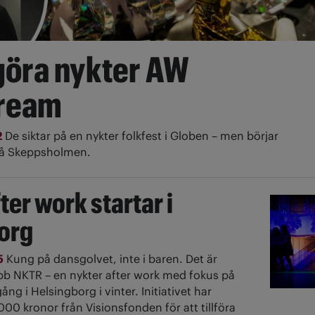
 göra nykter AW
tream
2
De siktar på en nykter folkfest i Globen – men börjar
på Skeppsholmen.
ter work startar i
org
5
Kung på dansgolvet, inte i baren. Det är
bb NKTR – en nykter after work med fokus på
ång i Helsingborg i vinter. Initiativet har
00 kronor från Visionsfonden för att tillföra